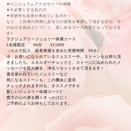
⚫︎ペンジュラムアクセサリーの体験
⚫︎今必要とする石の力
⚫︎現状何を自身が求めているのか！
など、ご自身の内側にある心の波長を体感して頂きながら、今
のお心を読みといていく、楽しめるコース内容となっておりま
す⭐︎
ラグジュアリージュエリー体感コース
1名様限定 60分 ¥11000
（カルテ記入 延長希望を含めた
所要時間 90分）
今 お使いになられているジュエリーや、ストーンをお持ち頂
きましたら、エネルギーチェックと、ストーンに込められたメ
ッセージを読み解き、浄化リセットさせて頂きます！
過去使われていたジュエリーなど
気になるストーンも、この機会に是非
チェックされますのも、オススメです☆
新しいジュエリー体感コース‼︎
貴方の心の扉を開くきっかけに！
ご予約心よりお待ちしております。