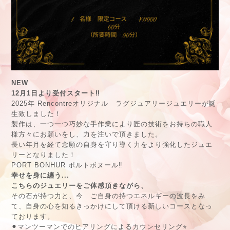
NEW
12月1日より受付スタート‼︎
2025年 Rencontreオリジナル ラグジュアリージュエリーが誕
生致しました！
製作は、一つ一つ巧妙な手作業により匠の技術をお持ちの職人
様方々にお願いをし、力を注いで頂きました。
長い年月を経て念願の自身を守り導く力をより強化したジュエ
リーとなりました！
PORT BONHUR ポルトボヌール‼︎
幸せを身に纏う...
こちらのジュエリーをご体感頂きながら、
その石が持つ力と、今 ご自身の持つエネルギーの波長をみ
て、自身の心を知るきっかけにして頂ける新しいコースとなっ
ております。
⚫︎マンツーマンでのヒアリングによるカウンセリング⭐︎