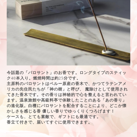
今話題の「パロサント」のお香です。ロングタイプのスティッ
ク
40
本入り。燃焼時間は約
25
分です。
主原料のパロサントはペルー原産の香木で、かつてラテンアメ
リカの先住民たちが「神の樹」と呼び、
魔除けとして使用され
てきた香木です。その香りは神秘的で心を整えると言われてい
ます。温泉旅館や高級料亭で体験したことのある「あの香り」
の進化版。白檀にパロサントを配合することにより、どこか懐
かしさを感じる香 優しい香りでゆっくりくつろげます！
ケースも、とても素敵で、ギフトにも最適です。
香立て付きで、届いてすぐに使用できます。